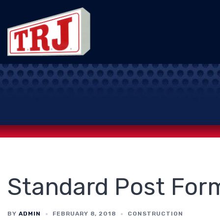
Skip
to
content
Standard Post For
BY
ADMIN
FEBRUARY 8, 2018
CONSTRUCTION