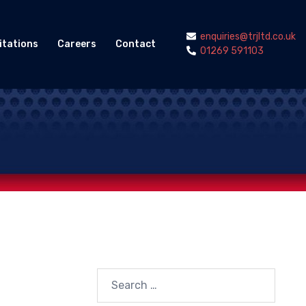
enquiries@trjltd.co.uk
itations
Careers
Contact
01269 591103
Search
for: