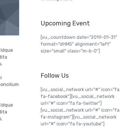
Upcoming Event
[vu_countdown date="2019-01-31"
format="dHMS" alignment="left"
 Idque
size="small" class="m-b-0"]
dita
s.
Follow Us
i
concilium
[vu_social_network url="#" icon="fa
fa-facebook"][vu_social_network
url="#" icon="fa fa-twitter"]
 Idque
[vu_social_network url="#" icon="fa
dita
fa-instagram"][vu_social_network
s.
url="#" icon="fa fa-youtube"]