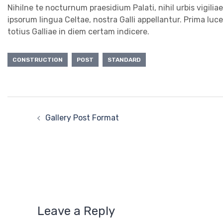
Nihilne te nocturnum praesidium Palati, nihil urbis vigilia
ipsorum lingua Celtae, nostra Galli appellantur. Prima luc
totius Galliae in diem certam indicere.
CONSTRUCTION
POST
STANDARD
Post
navigation
Gallery Post Format
Leave a Reply