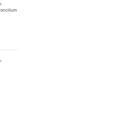
i
concilium